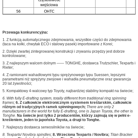
częstotliwość
wejściowa
56
OHTC
Przewaga konkurencyjna:
1. Z funkcją automatycznego zdejmowania, wszystkie części do zdejmowania
(taca na kołki, chwytak ECO i stalowy pasek) importowane z Korei;
2. Dzięki zwartej zintegrowanej konstrukcji i zrywaniu przędzy jest dobrze
kontrolowane;
3. Z najlepszym walcem dolnym —— TONGHE, dostawca Trutzschler, Texparts i
Rieter;
4. Z ramionami wahadłowymi typu sprężynowego typu Suessen, lepszymi
parametrami niż sprężyny zwojowe i wahadła pneumatyczne oraz gwarancja
20 lat żywotności;
5. Kompaktowy 4-walcowy typ Toyoty, najbardziej stabilny kompakt na świecie;
6. With fully E-drafting system, totally different from traditional ring spinning
frames;
6. Z całkowicie elektronicznym systemem kreślarskim, całkowicie
różnym od tradycyjnych ramek spinningowych;
There are only 2
manufacturers in the world for fully E-drafting, one is Japan Toyota, the other is
Tonghe.
Na świecie jest tylko 2 producentów, którzy zajmują się w pełni e-
kreśleniem, jeden to japońska Toyota, a drugi to Tonghe.
7. Najlepszy dostawca serwosilników na świecie;
8. Texparts/ Novibra spindles;
8. Wrzeciona Texparts / Novibra;
Titan Bracker