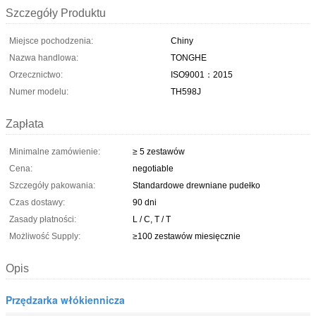
Szczegóły Produktu
Miejsce pochodzenia:
Chiny
Nazwa handlowa:
TONGHE
Orzecznictwo:
ISO9001：2015
Numer modelu:
TH598J
Zapłata
Minimalne zamówienie:
≥ 5 zestawów
Cena:
negotiable
Szczegóły pakowania:
Standardowe drewniane pudełko
Czas dostawy:
90 dni
Zasady płatności:
L / C, T / T
Możliwość Supply:
≥100 zestawów miesięcznie
Opis
Przędzarka włókiennicza