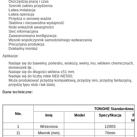
Oszczędzaj pracę i czas
Szeroki zakres przędzenia
Łatwa instalacja
Łatwa operacja
Przędza o zerowej wadze
Stabilna i niezawodna wydajność
Niski wskaźnik awaryjności
Sieć informacyjna
Zaawansowana konfiguracja
Wysoki współczynnik samodzielnego wytwarzania
Precyzyjna produkcja
Dokładny montaż
Aplikacje:
Nadaje się do bawełny, poliestru, wiskozy, wełny, lnu, włókien chemicznych,
domieszek itp .;
Nadaje się do długości włókna ≤51 mm;
Nadaje się do liczby nitek NE6-NE500;
Może produkować przędzę kompaktową, przędzę siro, przędzę fantazyjną,
przędzę typu slub i tak dalej.
Dane techniczne:
TONGHE
Standardowa ko
Nie.
Imię
Model
Specyfikacja
Pa
tec
1
Wrzeciona
1200S
2)
Miernik (mm)
70mm