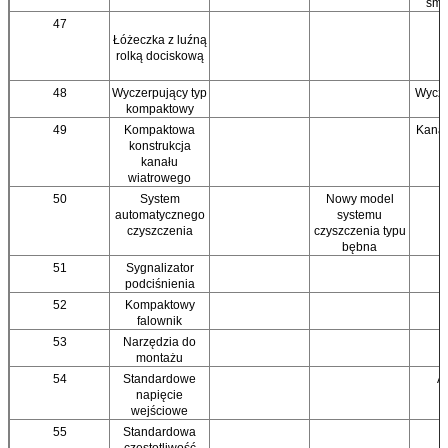
sma
47
Łóżeczka z luźną
rolką dociskową
48
Wyczerpujący typ
Wycze
kompaktowy
49
Kompaktowa
Kanał
konstrukcja
kanału
wiatrowego
50
System
Nowy model
automatycznego
systemu
czyszczenia
czyszczenia typu
bębna
51
Sygnalizator
podciśnienia
52
Kompaktowy
falownik
53
Narzędzia do
montażu
54
Standardowe
A
napięcie
wejściowe
55
Standardowa