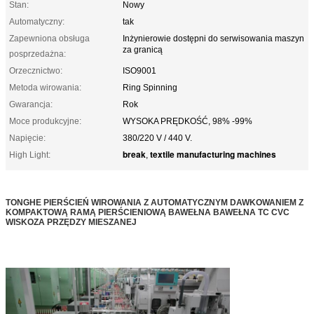
Stan:
Nowy
Automatyczny:
tak
Zapewniona obsługa
Inżynierowie dostępni do serwisowania maszyn
za granicą
posprzedażna:
Orzecznictwo:
ISO9001
Metoda wirowania:
Ring Spinning
Gwarancja:
Rok
Moce produkcyjne:
WYSOKA PRĘDKOŚĆ, 98% -99%
Napięcie:
380/220 V / 440 V.
break
textile manufacturing machines
High Light:
,
TONGHE PIERŚCIEŃ WIROWANIA Z AUTOMATYCZNYM DAWKOWANIEM Z
KOMPAKTOWĄ RAMĄ PIERŚCIENIOWĄ BAWEŁNA BAWEŁNA TC CVC
WISKOZA PRZĘDZY MIESZANEJ