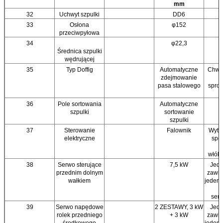
mm
32
Uchwyt szpulki
DD6
33
Osłona
φ152
przeciwpyłowa
34
φ22,3
Średnica szpulki
wędrującej
35
Typ Doffig
Automatyczne
Chwyt
zdejmowanie
s
pasa stalowego
spro
36
Pole sortowania
Automatyczne
szpulki
sortowanie
szpulki
37
Sterowanie
Falownik
Wytrz
elektryczne
spec
m
włóki
38
Serwo sterujące
7,5 kW
Jede
przednim dolnym
zawie
wałkiem
jeden 
i
ser
39
Serwo napędowe
2 ZESTAWY, 3 kW
Jede
rolek przedniego
+ 3 kW
zawie