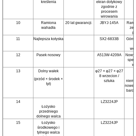
kreślenia
ekran dotykowy
zgodnie z
procesem
wirowania
10
Ramiona
20 lat gwarancji.
JBYJ-145A
Rami
wahadła
ze 
pł
11
Najlepsza kołyska
SX2-6833B
Górna
w
wę
12
Pasek nosowy
A513W-4209A
Nowy 
spec
wr
13
Dolny wałek
φ27 × φ27 × φ27
8 wrzecion /
(przód × środek ×
sztuka
nieme
tył)
nowej 
bardz
p
14
LZ3224JP
Łożysko
przedniego
dolnego walca
15
Łożysko
LZ3224JP
środkowego i
tylnego walca