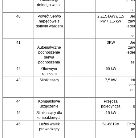
środkowego
jeden 
dolnego walca
i
ser
40
Powrót Serwo
2 ZESTAWY, 1,5
Jede
napędowe z
kW + 1,5 kW
zawie
dolnym wałkiem
jeden 
i
ser
41
3KW
Jede
Automatyczne
zawie
podnoszenie
jeden 
serwa
i
podnoszenia
ser
42
Głównym
65 kW
silnikiem
43
Silnik ssący
7,5 kW
Now
oszc
ener
44
Kompaktowe
Przędza
N
urządzenie
pojedyncza
ge
45
Silnik ssący dla
15 kW
kompaktowych
46
Luźny wałek
SL-6819A
Chrom
prowadzący
pocz
w