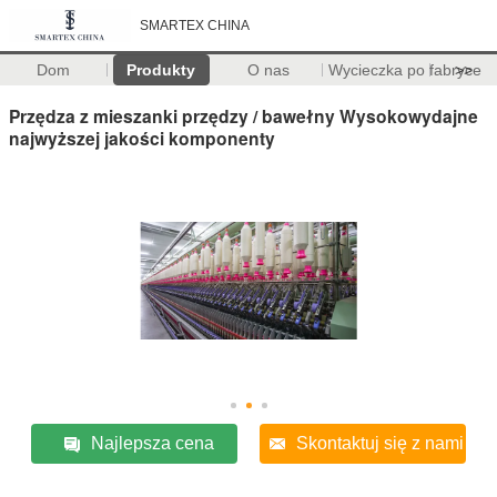
SMARTEX CHINA
Dom
Produkty
O nas
Wycieczka po fabryce
>>
Przędza z mieszanki przędzy / bawełny Wysokowydajne
najwyższej jakości komponenty
Najlepsza cena
Skontaktuj się z nami