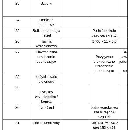
23
Szpulki
24
Pierścień
balonowy
25
Rolka napinająca
Podwójne koło
i skręt
pasowe, skręt Z.
26
Taśma
2700 × 11 × 0,6
wrzecionowa
27
Elektroniczne
Jede
urządzenie
Pozytywne
zawie
podnoszące
elektroniczne
jeden 
urządzenie
i
podnoszące
ser
28
Łożysko wału
głównego
29
Łożysko
wrzeciennika /
konika
30
Typ Creel
Jednowarstwowa
sześć rzędów
szpulek
31
Pakiet wędrowny
Dia.
Dia
152×406
mm
152 × 406