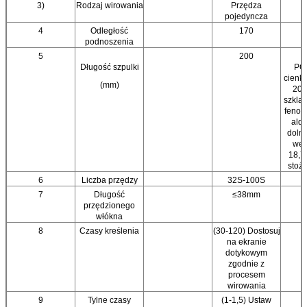
3)
Rodzaj wirowania
Przędza
pojedyncza
4
Odległość
170
podnoszenia
5
200
Długość szpulki
PC 
cienki
(mm)
200
szkla
fenol
ald
dolna
wew
18,7
stoż
6
Liczba przędzy
32S-100S
7
Długość
≤38mm
przędzionego
włókna
8
Czasy kreślenia
(30-120) Dostosuj
na ekranie
dotykowym
zgodnie z
procesem
wirowania
9
Tylne czasy
(1-1,5) Ustaw