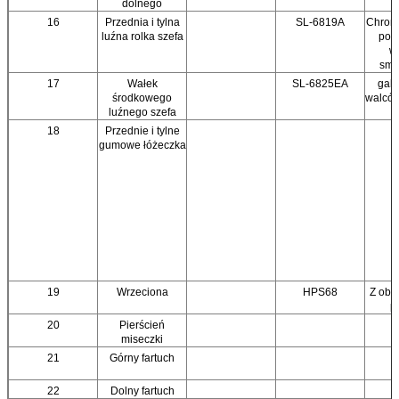
dolnego
Zostaw wiadomość
16
Przednia i tylna
SL-6819A
Chrom
luźna rolka szefa
pocz
w
Oddzwonimy wkrótce!
sma
17
Wałek
SL-6825EA
galw
środkowego
walców
luźnego szefa
18
Przednie i tylne
gumowe łóżeczka
19
Wrzeciona
HPS68
Z obc
p
20
Pierścień
miseczki
21
Górny fartuch
Zatwierdź
22
Dolny fartuch