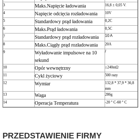
3
16,8 ± 0,05 V.
Maks.Napięcie ładowania
4
10V
Napięcie odcięcia rozładowania
5
0,2C
Standardowy prąd ładowania
6
0,5C
Maks.Prąd ładowania
10 A
7
Standardowy prąd rozładowania
8
20A
Maks.Ciągły prąd rozładowania
/
9
Wyładowanie impulsowe na 10
sekund
10
≤240mΩ
Opór wewnętrzny
11
500 razy
Cykl życiowy
12
132,8 * 37,9 * 36,8
Wymiar
mm
13
286g
Waga
14
-20 ° C-60 ° C
Operacja Temperatura
PRZEDSTAWIENIE FIRMY