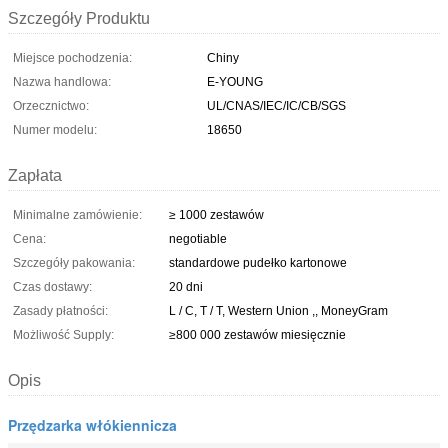
Szczegóły Produktu
Miejsce pochodzenia:
Chiny
Nazwa handlowa:
E-YOUNG
Orzecznictwo:
UL/CNAS/IEC/IC/CB/SGS
Numer modelu:
18650
Zapłata
Minimalne zamówienie:
≥ 1000 zestawów
Cena:
negotiable
Szczegóły pakowania:
standardowe pudełko kartonowe
Czas dostawy:
20 dni
Zasady płatności:
L / C, T / T, Western Union ,, MoneyGram
Możliwość Supply:
≥800 000 zestawów miesięcznie
Opis
Przędzarka włókiennicza