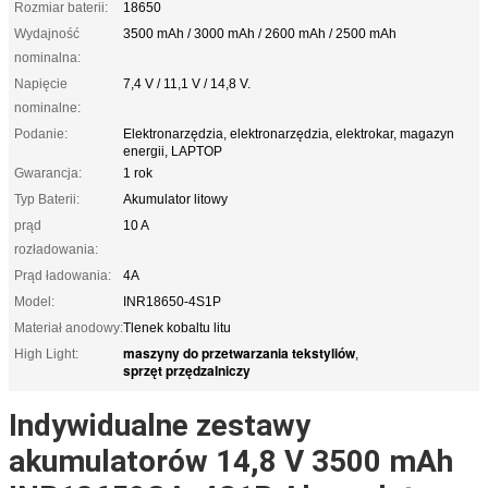
Rozmiar baterii:
18650
Wydajność
3500 mAh / 3000 mAh / 2600 mAh / 2500 mAh
nominalna:
Napięcie
7,4 V / 11,1 V / 14,8 V.
nominalne:
Podanie:
Elektronarzędzia, elektronarzędzia, elektrokar, magazyn
energii, LAPTOP
Gwarancja:
1 rok
Typ Baterii:
Akumulator litowy
prąd
10 A
rozładowania:
Prąd ładowania:
4A
Model:
INR18650-4S1P
Materiał anodowy:
Tlenek kobaltu litu
maszyny do przetwarzania tekstyliów
High Light:
,
sprzęt przędzalniczy
Indywidualne zestawy
akumulatorów 14,8 V 3500 mAh