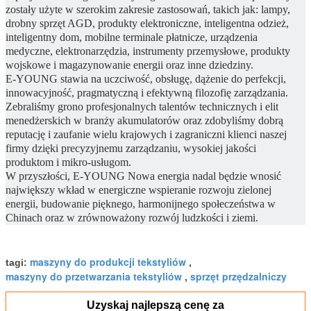
zostały użyte
w szerokim zakresie zastosowań, takich jak: lampy,
drobny sprzęt AGD, produkty elektroniczne, inteligentna odzież,
inteligentny dom, mobilne terminale płatnicze, urządzenia
medyczne, elektronarzędzia, instrumenty przemysłowe, produkty
wojskowe i magazynowanie energii oraz inne dziedziny.
E-YOUNG
stawia na uczciwość, obsługę, dążenie do perfekcji,
innowacyjność, pragmatyczną i efektywną filozofię zarządzania.
Zebraliśmy grono profesjonalnych talentów technicznych i elit
menedżerskich w branży akumulatorów oraz zdobyliśmy dobrą
reputację i zaufanie wielu krajowych i zagraniczni klienci naszej
firmy dzięki precyzyjnemu zarządzaniu, wysokiej jakości
produktom i mikro-usługom.
W przyszłości,
E-YOUNG
Nowa energia nadal będzie wnosić
największy wkład w energiczne wspieranie rozwoju zielonej
energii, budowanie pięknego, harmonijnego społeczeństwa w
Chinach oraz w zrównoważony rozwój ludzkości i ziemi.
maszyny do produkcji tekstyliów
tagi:
,
maszyny do przetwarzania tekstyliów
sprzęt przędzalniczy
,
Uzyskaj najlepszą cenę za