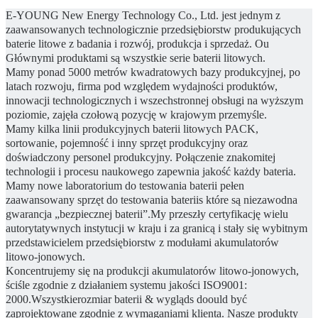
E-YOUNG
New Energy Technology Co., Ltd. jest jednym z
zaawansowanych technologicznie przedsiębiorstw produkujących
baterie litowe
z
badania i rozwój, produkcja i sprzedaż.
Ou
Głównymi produktami są wszystkie serie baterii litowych.
Mamy
ponad 5000 metrów kwadratowych bazy produkcyjnej, po
latach rozwoju, firma pod względem wydajności produktów,
innowacji technologicznych i wszechstronnej obsługi na wyższym
poziomie, zajęła czołową pozycję w krajowym przemyśle.
Mamy
kilka linii produkcyjnych baterii litowych PACK,
sortowanie, pojemność i inny sprzęt produkcyjny oraz
doświadczony personel produkcyjny.
Połączenie znakomitej
technologii i procesu naukowego zapewnia jakość
każdy
bateria.
Mamy
nowe laboratorium do testowania baterii
pełen
zaawansowany sprzęt do testowania baterii
s
które są
niezawodna
gwarancja „bezpiecznej baterii”
.My
przeszły certyfikację wielu
autorytatywnych instytucji w kraju i za granicą i stały się wybitnym
przedstawicielem przedsiębiorstw z modułami akumulatorów
litowo-jonowych.
Koncentrujemy się na produkcji akumulatorów litowo-jonowych,
ściśle zgodnie z działaniem systemu jakości ISO9001:
2000
.Wszystkie
rozmiar baterii
&
wygląd
s
do
ould
być
zaprojektowane zgodnie z wymaganiami klienta.
Nasze produkty