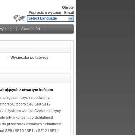
Obroty
Poprosić o wycenę
-
Email
Select Language
 wycenę
Aktualności
Wycieczka po fabryce
wirujących z otwartym końcem
n przędzalniczych z podwójnym
afhorst Autocoro Se8 Se9 Se12
k z łożyskiem wirnika Części maszyny
 otwartym końcem do Schlafhorst
 do Se12
 do przędzarek otwartych Schlafhorst
nd SE9 / SE10 / SE11 / SE12 / SE7 /