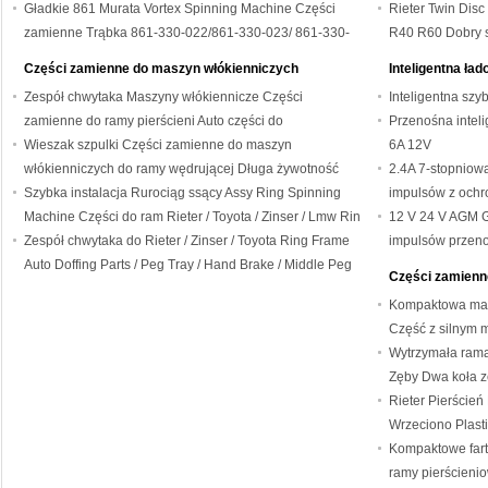
026-028
Gładkie 861 Murata Vortex Spinning Machine Części
SE8
Rieter Twin Dis
zamienne Trąbka 861-330-022/861-330-023/ 861-330-
R40 R60 Dobry s
024
Części zamienne do maszyn włókienniczych
Inteligentna ła
Zespół chwytaka Maszyny włókiennicze Części
Inteligentna sz
zamienne do ramy pierścieni Auto części do
Przenośna intel
zdejmowania / tacka na kołki / hamulec ręczny /
Wieszak szpulki Części zamienne do maszyn
6A 12V
środkowy kołek
włókienniczych do ramy wędrującej Długa żywotność
2.4A 7-stopniow
Szybka instalacja Rurociąg ssący Assy Ring Spinning
impulsów z ochr
Machine Części do ram Rieter / Toyota / Zinser / Lmw Rin
12 V 24 V AGM G
Zespół chwytaka do Rieter / Zinser / Toyota Ring Frame
impulsów przen
Auto Doffing Parts / Peg Tray / Hand Brake / Middle Peg
Części zamienn
Kompaktowa mas
Część z silnym 
Wytrzymała rama
Zęby Dwa koła z
łożyskowym do 
Rieter Pierście
Wrzeciono Plas
ręczny
Kompaktowe fart
ramy pierścieni