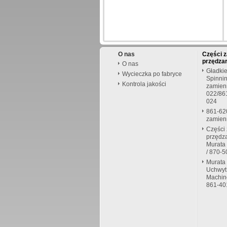
O nas
Części 
przędzar
O nas
Gładkie
Wycieczka po fabryce
Spinni
Kontrola jakości
zamien
022/86
024
861-62
zamien
Części
przędza
Murata
/ 870-
Murata 
Uchwyt
Machin
861-40