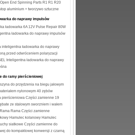
c Open End Spinning Parts R1 R1 R20
top aluminium + tworzywo sztuczne
dowarka do naprawy impulsów
ybka ładowarka 6A 12V Pulse Repair 80W
igentna ładowarka do naprawy impulsów
a inteligentna ładowarka do naprawy
oną przed odwróceniem polaryzacji
EL Inteligentna ładowarka do naprawy
ośna
e do ramy pierścieniowej
zyna do przędzenia na biegu jałowym
materiałem nylonowym 40 zębów
 pierścieniowa Części zamienne 19
ębate ze stalowym sworzniem i wałem
Suessen Compact
ń Rama Rama Części zamienne
tikowy Hamulec kolanowy Hamulec
uchy siatkowe Części zamienne do
owej do kompaktowej konwersji z czarną