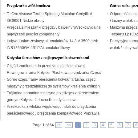
przędzą Szekspi
Przędzarka włókiennicza
Górna rolka prz
Tc Cvc Viscose Textile Spinning Machine Certyfikat
Odporność na zu
ISO9001 Niskie obroty
/ Luźny wałek z
Przędza z mieszanki przędzy / bawełny Wysokowydajne
Części zamienne
Maszyna przędzą
najwyższej jakości komponenty
Texparts Lp1002 
Indywidualne zestawy akumulatorów 14,8 V 3500 mAh
Precyzyjna rama
INR18650GA-4S1P Akumulator litowy
wałek / luźny w
Kołyska fartuchów z najlepszymi kołowrotkami
Części zamienne do przędzarki pierścieniowej
Rowingowa rama Kołyska Plastikowa przędzarka Części
zamienne
Górne części ramy pierścienia kołyski fartucha, części
maszyny przędzalniczej do systemów kreślenia krótkich
zszywek
Trójkątna normalna maszyna przędząca z pierścieniem
górnym Kołyska fartucha Koła dystansowe
Przekładka z włókna węglowego i stali do przędzenia
pierścieniowego / przędzenia kompaktowego Poprawia
jakość przędzy
Page 1 of 64
|<
<<
1
2
3
4
5
6
7
8