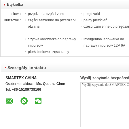
Etykietka
słowa
przędzenia części zamienne
przędzarki
kluczowe :
części zamienne do przędzarki
pełny pierścień
otwartej
części zamienne do przędzar
Szybka ładowarka do naprawy
inteligentna ładowarka do
impulsów
naprawy impulsów 12V 6A
pierścieniowe części ramy
Szczegóły kontaktu
SMARTEX CHINA
Wyślij zapytanie bezpośre
Osoba kontaktowa:
Ms. Queena Chen
Tel:
+86-15189738166