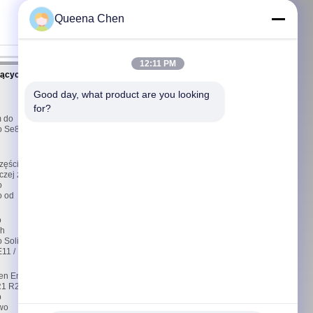
(
0
/ 3000)
Queena Chen
12:11 PM
jących z
Skontaktuj się z nami
Skontaktuj się z nami
Good day, what product are you looking 
Poprosić o wycenę
for?
E-Mail
 do
o Se8
Mapa strony
Strona mobilna
zęści
czej z
o
o od
o
ch
o Solid
11 /
pen End
R1 R20
p
wo