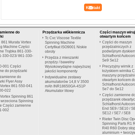
zamienne do
Przędzarka włókiennicza
Części maszyn wiru
ki
otwartym końcem
Tc Cvc Viscose Textile
 861 Murata Vortex
Części do maszyn
Spinning Machine
ng Machine Części
przędzalniczych z
Certyfikat ISO9001 Niskie
ne Trąbka 861-330-
podwójnym dyskiem
obroty
1-330-023/ 861-330-
Schlafhorst Autocor
Przędza z mieszanki
Se9 Se12
przędzy / bawełny
0-001 Części
Precyzyjny wirnik z
Wysokowydajne najwyższej
ne do przędzarki
łożyskiem wirnika C
jakości komponenty
maszyny przędzalni
 zamienne do
Indywidualne zestawy
otwartym końcem d
rki Flyer Assy
akumulatorów 14,8 V 3500
Schlafhorst Autocor
 Vortex 861-550-041
mAh INR18650GA-4S1P
Se7 do Se12
500-022
Akumulator litowy
Części zamienne d
Vortex Spinning 861
przędzarek otwarty
 wrzeciona Spinning
Schlafhorst Autocor
e Części zamienne
End SE9 / SE10 / SE
1-002
SE12 / SE7 / SE8
Rieter Twin Disc O
Spinning Parts R1 
R40 R60 Dobry sto
aluminium + tworzy