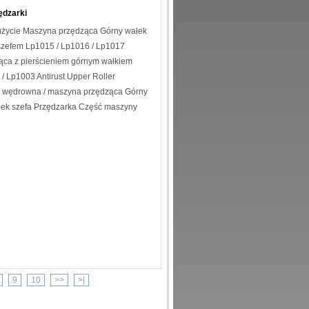
ra
ędzarki
życie Maszyna przędząca Górny wałek
 szefem Lp1015 / Lp1016 / Lp1017
 do przędzarki
ca z pierścieniem górnym wałkiem
/ Lp1003 Antirust Upper Roller
 wędrowna / maszyna przędząca Górny
ałek szefa Przędzarka Część maszyny
9
10
>>
>|