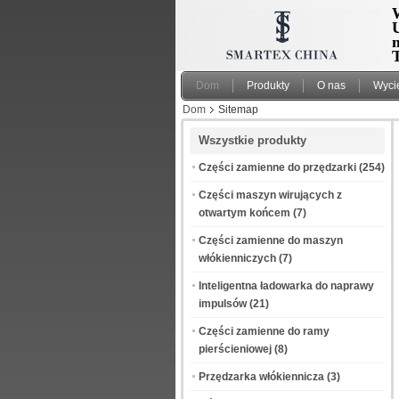
W
T
Dom
Produkty
O nas
Wyci
Dom
Sitemap
Wszystkie produkty
Części zamienne do przędzarki
(254)
Części maszyn wirujących z
otwartym końcem
(7)
Części zamienne do maszyn
włókienniczych
(7)
Inteligentna ładowarka do naprawy
impulsów
(21)
Części zamienne do ramy
pierścieniowej
(8)
Przędzarka włókiennicza
(3)