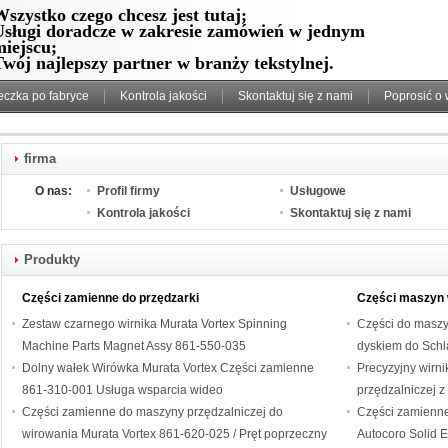
szystko czego chcesz jest tutaj;
Usługi doradcze w zakresie zamówień w jednym
miejscu;
wój najlepszy partner w branży tekstylnej.
eczka po fabryce
Kontrola jakości
Skontaktuj się z nami
Poprosić o
firma
O nas:
Profil firmy
Usługowe
Kontrola jakości
Skontaktuj się z nami
Produkty
Części zamienne do przędzarki
Części maszyn 
Zestaw czarnego wirnika Murata Vortex Spinning
Części do maszy
Machine Parts Magnet Assy 861-550-035
dyskiem do Schl
Dolny wałek Wirówka Murata Vortex Części zamienne
Precyzyjny wirni
861-310-001 Usługa wsparcia wideo
przędzalniczej z
Części zamienne do maszyny przędzalniczej do
Autocoro od Se7
Części zamienne
wirowania Murata Vortex 861-620-025 / Pręt poprzeczny
Autocoro Solid E