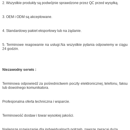
2. Wszystkie produkty są
podwójnie
sprawdzone przez QC przed wysyłką.
3. OEM i ODM są akceptowane.
4. Standardowy pakiet eksportowy lub na żądanie.
5. Terminowe reagowanie na usługi.Na wszystkie pytania odpowiemy w ciągu
24 godzin.
Niezawodny serwis :
Terminowa odpowiedź za pośrednictwem poczty elektronicznej, telefonu, faksu
lub dowolnego komunikatora.
Profesjonalna oferta techniczna i wsparcie.
Terminowość dostaw i towar wysokiej jakości.
Najlepsze rozwiązanie dla indywidualnych potrzeb, zawsze zwracaj dużą