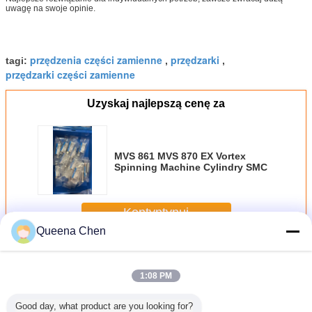
uwagę na swoje opinie.
przędzenia części zamienne
przędzarki
tagi:
,
,
przędzarki części zamienne
Uzyskaj najlepszą cenę za
MVS 861 MVS 870 EX Vortex
Spinning Machine Cylindry SMC
Kontyntynuj
Queena Chen
Części zamienne do przędzarki
Jeszcze
1:08 PM
Good day, what product are you looking for?