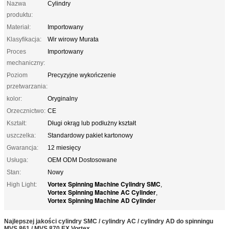
Nazwa
Cylindry
produktu:
Materiał:
Importowany
Klasyfikacja:
Wir wirowy Murata
Proces
Importowany
mechaniczny:
Poziom
Precyzyjne wykończenie
przetwarzania:
kolor:
Oryginalny
Orzecznictwo:
CE
Kształt:
Długi okrąg lub podłużny kształt
uszczelka:
Standardowy pakiet kartonowy
Gwarancja:
12 miesięcy
Usługa:
OEM ODM Dostosowane
Stan:
Nowy
Vortex Spinning Machine Cylindry SMC
High Light:
,
Vortex Spinning Machine AC Cylinder
,
Vortex Spinning Machine AD Cylinder
Najlepszej jakości cylindry SMC / cylindry AC / cylindry AD do spinningu
MVS 861 / MVS 870 EX Vortex