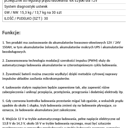
przełącznik do regulacji prądu ładowania: 6A szybki dla 12V
System diagnostyki usterek
GW / NW: 15,3 kg / 13,7 kg na 30 szt
ILOŚĆ / PUDEŁKO (SZT.): 30
Funkcje:
1. Ten produkt ma zastosowanie do akumulatorów kwasowo-ołowiowych 12V / 24V
150AH, w tym akumulatorów żelowych, akumulatorów mokrych UPS i akumulatorów
bezobsługowych.
2. Zaawansowana technologia modulacji szerokości impulsu (PWM) służy do
automatycznego ładowania akumulatorów w czterostopniowym cyklu ładowania.
3. Żywotność baterii można znacznie wydłużyć dzięki metodzie cyfrowej naprawy
impulsów układów zasilania mikrokomputerów.
4. Ładowanie stałym napięciem będzie zapewnione tak, aby zapewnić różne
zabezpieczenia i uniknąć przepięcia, przetężenia, przegrzania i dodatniej elektrody itp.
5. Gdy czerwona kontrolka ładowania przestanie migać lub zgaśnie, a wskaźnik prądu
spadnie do około 1 słupka, tryb ładowania zmieni się na ładowanie pływające, co
oznacza, że ​​ładowanie akumulatora jest zakończone.
6. Wejście 12 V w trybie automatycznego ładowania, pełne napięcie elektryczne od
13,8 V do 14,3 V, około 16 V w trybie ładowania ręcznego, musi być sztucznie