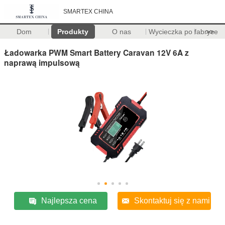
SMARTEX CHINA
Dom
Produkty
O nas
Wycieczka po fabryce
>>
Ładowarka PWM Smart Battery Caravan 12V 6A z
naprawą impulsową
Najlepsza cena
Skontaktuj się z nami