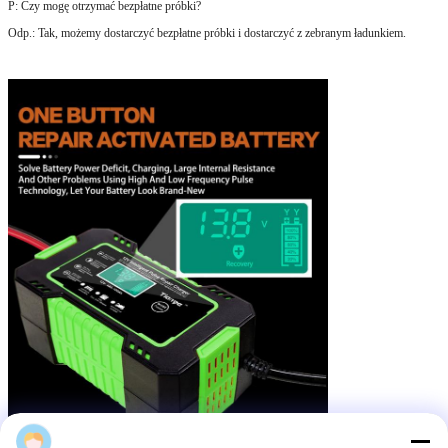
P: Czy mogę otrzymać bezpłatne próbki?
Odp.: Tak, możemy dostarczyć bezpłatne próbki i dostarczyć z zebranym ładunkiem.