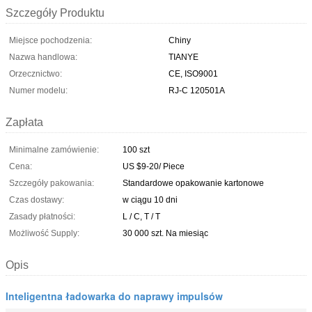
Szczegóły Produktu
Miejsce pochodzenia:
Chiny
Nazwa handlowa:
TIANYE
Orzecznictwo:
CE, ISO9001
Numer modelu:
RJ-C 120501A
Zapłata
Minimalne zamówienie:
100 szt
Cena:
US $9-20/ Piece
Szczegóły pakowania:
Standardowe opakowanie kartonowe
Czas dostawy:
w ciągu 10 dni
Zasady płatności:
L / C, T / T
Możliwość Supply:
30 000 szt. Na miesiąc
Opis
Inteligentna ładowarka do naprawy impulsów