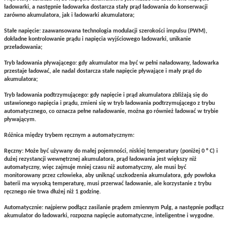
ładowarki, a następnie ładowarka dostarcza stały prąd ładowania do konserwacji
zarówno akumulatora, jak i ładowarki akumulatora;
Stałe napięcie: zaawansowana technologia modulacji szerokości impulsu (PWM),
dokładne kontrolowanie prądu i napięcia wyjściowego ładowarki, unikanie
przeładowania;
Tryb ładowania pływającego: gdy akumulator ma być w pełni naładowany, ładowarka
przestaje ładować, ale nadal dostarcza stałe napięcie pływające i mały prąd do
akumulatora;
Tryb ładowania podtrzymującego: gdy napięcie i prąd akumulatora zbliżają się do
ustawionego napięcia i prądu, zmieni się w tryb ładowania podtrzymującego z trybu
automatycznego, co oznacza pełne naładowanie, można go również ładować w trybie
pływającym.
Różnica między trybem ręcznym a automatycznym:
Ręczny: Może być używany do małej pojemności, niskiej temperatury (poniżej 0 ° C) i
dużej rezystancji wewnętrznej akumulatora, prąd ładowania jest większy niż
automatyczny, więc zajmuje mniej czasu niż automatyczny, ale musi być
monitorowany przez człowieka, aby uniknąć uszkodzenia akumulatora, gdy powłoka
baterii ma wysoką temperaturę, musi przerwać ładowanie, ale korzystanie z trybu
ręcznego nie trwa dłużej niż 1 godzinę.
Automatycznie: najpierw podłącz zasilanie prądem zmiennym Pulg, a następnie podłącz
akumulator do ładowarki, rozpozna napięcie automatyczne, inteligentne i wygodne.