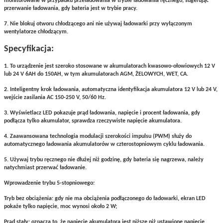
monitorowane w przypadku przeładowania w trybie ładowania ręcznego, sugerując
przerwanie ładowania, gdy bateria jest w trybie pracy.
7. Nie blokuj otworu chłodzącego ani nie używaj ładowarki przy wyłączonym
wentylatorze chłodzącym.
Specyfikacja:
1. To urządzenie jest szeroko stosowane w akumulatorach kwasowo-ołowiowych 12 V
lub 24 V 6AH do 150AH, w tym akumulatorach AGM, ŻELOWYCH, WET, CA.
2. Inteligentny krok ładowania, automatyczna identyfikacja akumulatora 12 V lub 24 V,
wejście zasilania AC 150-250 V, 50/60 Hz.
3. Wyświetlacz LED pokazuje prąd ładowania, napięcie i procent ładowania, gdy
podłącza tylko akumulator, sprawdza rzeczywiste napięcie akumulatora.
4. Zaawansowana technologia modulacji szerokości impulsu (PWM) służy do
automatycznego ładowania akumulatorów w czterostopniowym cyklu ładowania.
5. Używaj trybu ręcznego nie dłużej niż godzinę, gdy bateria się nagrzewa, należy
natychmiast przerwać ładowanie.
Wprowadzenie trybu 5-stopniowego:
Tryb bez obciążenia: gdy nie ma obciążenia podłączonego do ładowarki, ekran LED
pokaże tylko napięcie, moc wynosi około 2 W;
Prąd stały: oznacza to, że napięcie akumulatora jest niższe niż ustawione napięcie