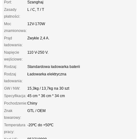
Port:
Szanghaj
Zasady
L / C, T / T
płatności:
Moc
12V-170W
znamionowa:
Prąd
Zwykle 2,4 A.
ładowania:
Napięcie
110 V-250 V.
wejściowe:
Rodzaj:
Standardowa ładowarka baterii
Rodzaj
Ładowarka elektryczna
ładowania:
GW / NW:
15,3kg / 13,7kg na 30 szt
Specyfikacja:
45 cm * 36 cm * 34 cm
Pochodzenie:
Chiny
Znak
GTL / OEM
towarowy:
Temperatura
-20ºC do +50ºC
pracy: