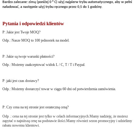
Bardzo zalecane: zimą (poniżej 0 ° C) użyj najpierw trybu automatycznego, aby w pełni
naładować, a następnie użyj trybu ręcznego przez 0,5 do 1 godziny.
Pytania i odpowiedzi klientów
P: Jakie jest Twoje MOQ?
Odp.: Nasze MOQ to 100 jednostek na model.
P: Jakie są twoje warunki płatności?
Odp.: Możemy zaakceptować widok L / C, T / T i Paypal.
P: jaki jest czas dostawy?
Odp.: Możemy dostarczyć towar w ciągu 60 dni od potwierdzenia zamówienia.
P: Czy cena na tej stronie jest ostateczną ceną?
Odp .: cena na tej stronie jest tylko w celach informacyjnych.Mamy nadzieję, że możesz
zapytać o najniższą cenę na podstawie ilości.Mamy również sezon promocyjny i udzielimy
rabatu nowemu klientowi.