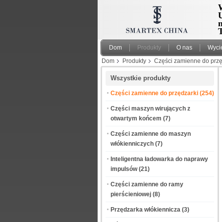
W
T
Dom
Produkty
O nas
Wyci
Dom
Produkty
Części zamienne do przę
Wszystkie produkty
Części zamienne do przędzarki
(254)
Części maszyn wirujących z
otwartym końcem
(7)
Części zamienne do maszyn
włókienniczych
(7)
Inteligentna ładowarka do naprawy
impulsów
(21)
Części zamienne do ramy
pierścieniowej
(8)
Przędzarka włókiennicza
(3)