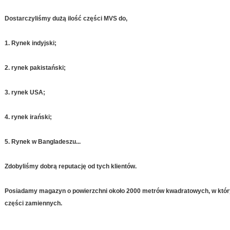
Dostarczyliśmy dużą ilość części MVS do,
1. Rynek indyjski;
2. rynek pakistański;
3. rynek USA;
4. rynek irański;
5. Rynek w Bangladeszu...
Zdobyliśmy dobrą reputację od tych klientów.
Posiadamy magazyn o powierzchni około 2000 metrów kwadratowych, w któ
części zamiennych.