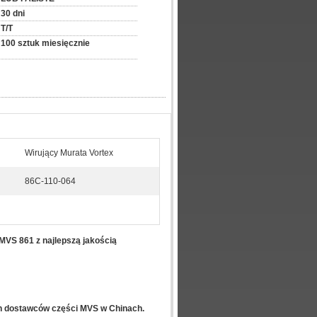
30 dni
T/T
100 sztuk miesięcznie
Wirujący Murata Vortex
86C-110-064
 MVS 861 z najlepszą jakością
ch dostawców części MVS w Chinach.