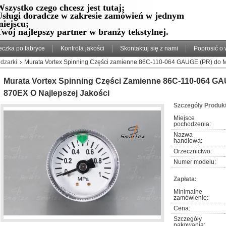
szystko czego chcesz jest tutaj;
Usługi doradcze w zakresie zamówień w jednym
miejscu;
wój najlepszy partner w branży tekstylnej.
eczka po fabryce
Kontrola jakości
Skontaktuj się z nami
Poprosić o
dzarki
Murata Vortex Spinning Części zamienne 86C-110-064 GAUGE (PR) do MV
Murata Vortex Spinning Części Zamienne 86C-110-064 GA
870EX O Najlepszej Jakości
Szczegóły Produk
Miejsce 
pochodzenia:
Nazwa 
handlowa:
Orzecznictwo:
Numer modelu:
Zapłata:
Minimalne 
zamówienie:
Cena:
Szczegóły 
pakowania: