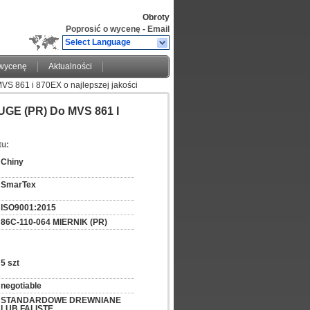
Obroty
Poprosić o wycenę
-
Email
Select Language
 wycenę
Aktualności
S 861 i 870EX o najlepszej jakości
UGE (PR) Do MVS 861 I
tu:
Chiny
SmarTex
ISO9001:2015
86C-110-064 MIERNIK (PR)
5 szt
negotiable
STANDARDOWE DREWNIANE 
LUB FALISTE