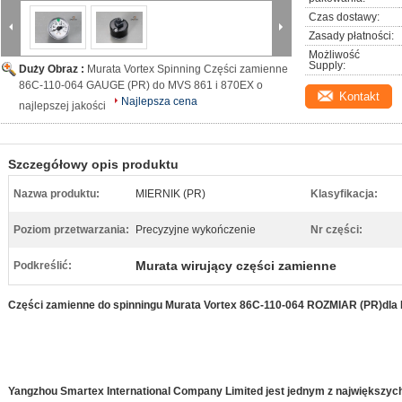
Czas dostawy:
Zasady płatności:
Możliwość 
Supply:
Duży Obraz :
Murata Vortex Spinning Części zamienne
86C-110-064 GAUGE (PR) do MVS 861 i 870EX o
Kontakt
Najlepsza cena
najlepszej jakości
Szczegółowy opis produktu
Nazwa produktu:
MIERNIK (PR)
Klasyfikacja:
Poziom przetwarzania:
Precyzyjne wykończenie
Nr części:
Murata wirujący części zamienne
Podkreślić:
Części zamienne do spinningu Murata Vortex 86C-110-064 ROZMIAR (PR)
dla
Yangzhou Smartex International Company Limited jest jednym z największy