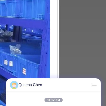
Queena Chen
11:12 AM