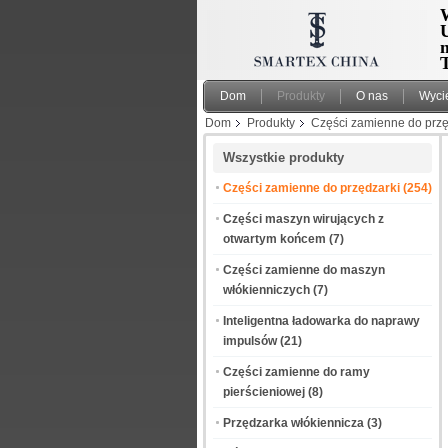
W
T
Dom
Produkty
O nas
Wyci
Dom
Produkty
Części zamienne do przę
Wszystkie produkty
Części zamienne do przędzarki
(254)
Części maszyn wirujących z
otwartym końcem
(7)
Części zamienne do maszyn
włókienniczych
(7)
Inteligentna ładowarka do naprawy
impulsów
(21)
Części zamienne do ramy
pierścieniowej
(8)
Przędzarka włókiennicza
(3)