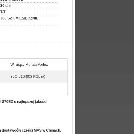
30 dni
T/T
300 SZT. MIESIĘCZNIE
Wirujący Murata Vortex
86C-510-003 KOŁEK
i 870EX o najlepszej jakości
ch dostawców części MVS w Chinach.