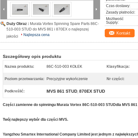
Czas dostawy:
Zasady płatności:
Możliwość 
Supply:
Duży Obraz :
Murata Vortex Spinning Spare Parts 86C-
510-003 STUD do MVS 861 i 870EX o najlepszej
Kontakt
Najlepsza cena
jakości
Szczegółowy opis produktu
Nazwa produktu:
86C-510-003 KOŁEK
Klasyfikacja:
Poziom przetwarzania:
Precyzyjne wykończenie
Nr części:
MVS 861 STUD
870EX STUD
Podkreślić:
,
Części zamienne do spinningu Murata Vortex 86C-510-003 STUD
dla MVS 861 
Twój najlepszy wybór dla części MVS.
Yangzhou Smartex International Company Limited jest jednym z największy