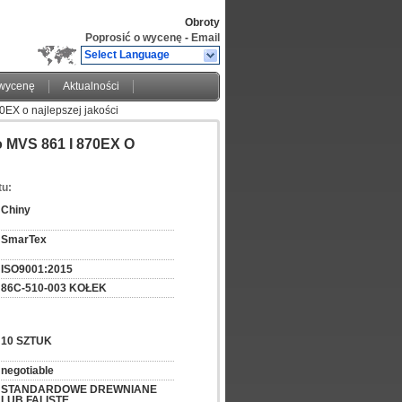
Obroty
Poprosić o wycenę
-
Email
Select Language
 wycenę
Aktualności
EX o najlepszej jakości
o MVS 861 I 870EX O
tu:
Chiny
SmarTex
ISO9001:2015
86C-510-003 KOŁEK
10 SZTUK
negotiable
STANDARDOWE DREWNIANE 
LUB FALISTE