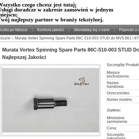
szystko czego chcesz jest tutaj;
Usługi doradcze w zakresie zamówień w jednym
miejscu;
wój najlepszy partner w branży tekstylnej.
eczka po fabryce
Kontrola jakości
Skontaktuj się z nami
Poprosić o
dzarki
Murata Vortex Spinning Spare Parts 86C-510-003 STUD do MVS 861 i 870
Murata Vortex Spinning Spare Parts 86C-510-003 STUD D
Najlepszej Jakości
Szczegóły Produk
Miejsce 
pochodzenia:
Nazwa 
handlowa:
Orzecznictwo:
Numer modelu:
Zapłata:
Minimalne 
zamówienie:
Cena:
Szczegóły 
pakowania: