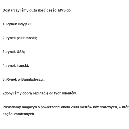
Dostarczyliśmy dużą ilość części MVS do,
1. Rynek indyjski;
2. rynek pakistański;
3. rynek USA;
4. rynek irański;
5. Rynek w Bangladeszu...
Zdobyliśmy dobrą reputację od tych klientów.
Posiadamy magazyn o powierzchni około 2000 metrów kwadratowych, w któ
części zamiennych.