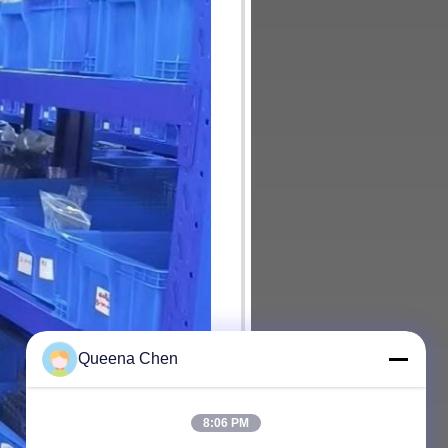
Queena Chen
8:06 PM