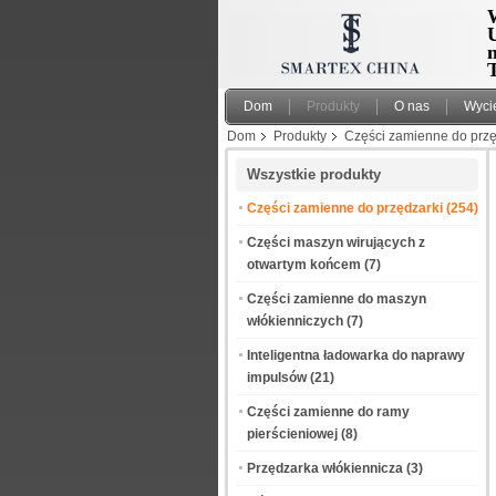
W
T
Dom
Produkty
O nas
Wyci
Dom
Produkty
Części zamienne do przę
Wszystkie produkty
Części zamienne do przędzarki
(254)
Części maszyn wirujących z
otwartym końcem
(7)
Części zamienne do maszyn
włókienniczych
(7)
Inteligentna ładowarka do naprawy
impulsów
(21)
Części zamienne do ramy
pierścieniowej
(8)
Przędzarka włókiennicza
(3)