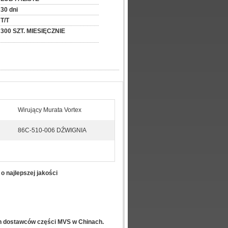
30 dni
T/T
300 SZT. MIESIĘCZNIE
Wirujący Murata Vortex
86C-510-006 DŹWIGNIA
 najlepszej jakości
ch dostawców części MVS w Chinach.