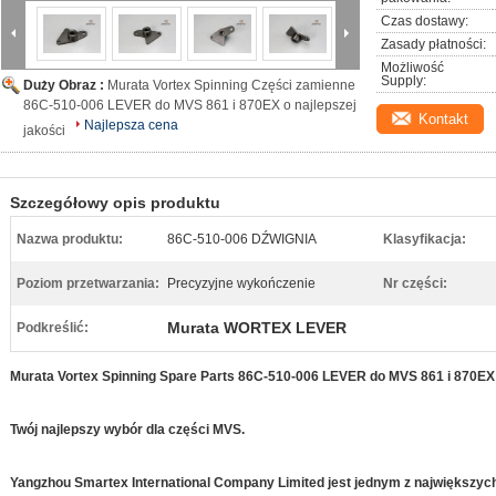
Czas dostawy:
Zasady płatności:
Możliwość 
Supply:
Duży Obraz :
Murata Vortex Spinning Części zamienne
86C-510-006 LEVER do MVS 861 i 870EX o najlepszej
Kontakt
Najlepsza cena
jakości
Szczegółowy opis produktu
Nazwa produktu:
86C-510-006 DŹWIGNIA
Klasyfikacja:
Poziom przetwarzania:
Precyzyjne wykończenie
Nr części:
Murata WORTEX LEVER
Podkreślić:
Murata Vortex Spinning Spare Parts 86C-510-006 LEVER do MVS 861 i 870EX o
Twój najlepszy wybór dla części MVS.
Yangzhou Smartex International Company Limited jest jednym z największy