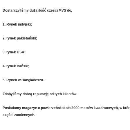
Dostarczyliśmy dużą ilość części MVS do,
1. Rynek indyjski;
2. rynek pakistański;
3. rynek USA;
4. rynek irański;
5. Rynek w Bangladeszu...
Zdobyliśmy dobrą reputację od tych klientów.
Posiadamy magazyn o powierzchni około 2000 metrów kwadratowych, w któ
części zamiennych.