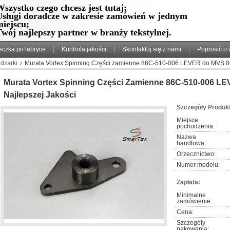
szystko czego chcesz jest tutaj;
Usługi doradcze w zakresie zamówień w jednym
miejscu;
wój najlepszy partner w branży tekstylnej.
eczka po fabryce
Kontrola jakości
Skontaktuj się z nami
Poprosić o
dzarki
Murata Vortex Spinning Części zamienne 86C-510-006 LEVER do MVS 861
Murata Vortex Spinning Części Zamienne 86C-510-006 L
Najlepszej Jakości
Szczegóły Produk
Miejsce 
pochodzenia:
Nazwa 
handlowa:
Orzecznictwo:
Numer modelu:
Zapłata:
Minimalne 
zamówienie:
Cena:
Szczegóły 
pakowania: