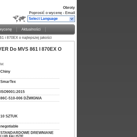
Obroty
Poprosić o wycenę
-
Email
Select Language
 wycenę
Aktualności
 i 870EX o najlepszej jakości
EVER Do MVS 861 I 870EX O
tu:
Chiny
SmarTex
ISO9001:2015
86C-510-006 DŹWIGNIA
10 SZTUK
negotiable
STANDARDOWE DREWNIANE 
LUB FALISTE