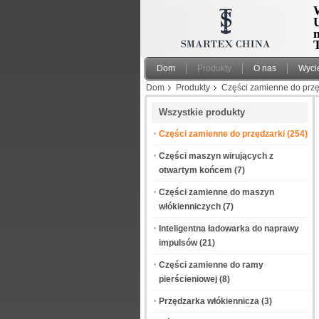
W
T
Dom
Produkty
O nas
Wyci
Dom
Produkty
Części zamienne do przę
Wszystkie produkty
Części zamienne do przędzarki
(254)
Części maszyn wirujących z
otwartym końcem
(7)
Części zamienne do maszyn
włókienniczych
(7)
Inteligentna ładowarka do naprawy
impulsów
(21)
Części zamienne do ramy
pierścieniowej
(8)
Przędzarka włókiennicza
(3)