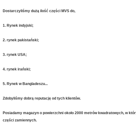
Dostarczyliśmy dużą ilość części MVS do,
1. Rynek indyjski;
2. rynek pakistański;
3. rynek USA;
4. rynek irański;
5. Rynek w Bangladeszu...
Zdobyliśmy dobrą reputację od tych klientów.
Posiadamy magazyn o powierzchni około 2000 metrów kwadratowych, w któ
części zamiennych.