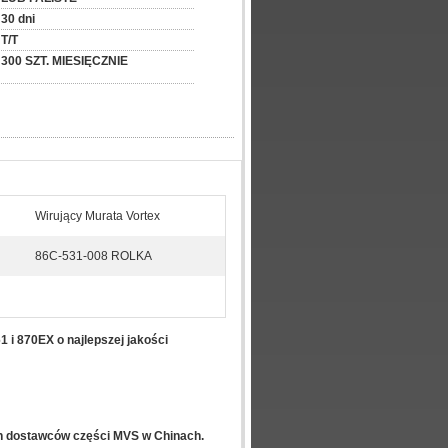
30 dni
T/T
300 SZT. MIESIĘCZNIE
Wirujący Murata Vortex
86C-531-008 ROLKA
1 i 870EX o najlepszej jakości
ch dostawców części MVS w Chinach.