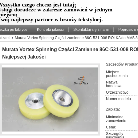
szystko czego chcesz jest tutaj;
Usługi doradcze w zakresie zamówień w jednym
miejscu;
wój najlepszy partner w branży tekstylnej.
eczka po fabryce
Kontrola jakości
Skontaktuj się z nami
Poprosić o
dzarki
Murata Vortex Spinning Części zamienne 86C-531-008 ROLKA do MVS 861
Murata Vortex Spinning Części Zamienne 86C-531-008 R
Najlepszej Jakości
Szczegóły Produk
Miejsce 
pochodzenia:
Nazwa 
handlowa:
Orzecznictwo:
Numer modelu:
Zapłata:
Minimalne 
zamówienie:
Cena:
Szczegóły 
pakowania: