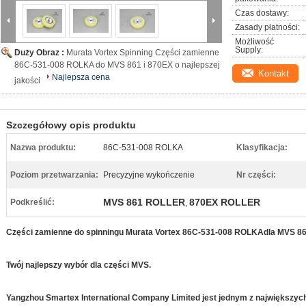
Czas dostawy:
Zasady płatności:
Możliwość 
Supply:
Duży Obraz :
Murata Vortex Spinning Części zamienne
86C-531-008 ROLKA do MVS 861 i 870EX o najlepszej
Kontakt
Najlepsza cena
jakości
Szczegółowy opis produktu
Nazwa produktu:
86C-531-008 ROLKA
Klasyfikacja:
Poziom przetwarzania:
Precyzyjne wykończenie
Nr części:
MVS 861 ROLLER
870EX ROLLER
Podkreślić:
,
Części zamienne do spinningu Murata Vortex 86C-531-008 ROLKA
dla MVS 86
Twój najlepszy wybór dla części MVS.
Yangzhou Smartex International Company Limited jest jednym z największy