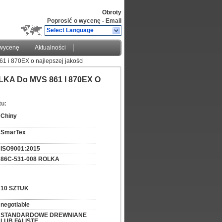
Obroty
Poprosić o wycenę
-
Email
Select Language
 wycenę
Aktualności
 i 870EX o najlepszej jakości
OLKA Do MVS 861 I 870EX O
tu:
Chiny
SmarTex
ISO9001:2015
86C-531-008 ROLKA
10 SZTUK
negotiable
STANDARDOWE DREWNIANE 
LUB FALISTE