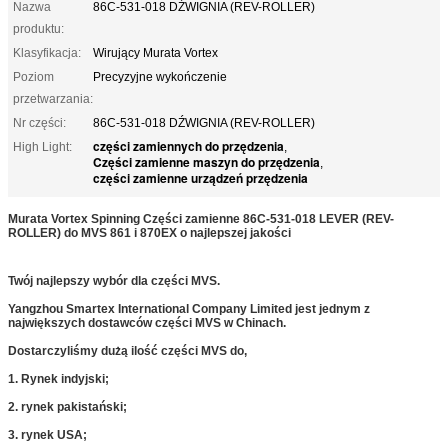
Nazwa
86C-531-018 DŹWIGNIA (REV-ROLLER)
produktu:
Klasyfikacja:
Wirujący Murata Vortex
Poziom
Precyzyjne wykończenie
przetwarzania:
Nr części:
86C-531-018 DŹWIGNIA (REV-ROLLER)
części zamiennych do przędzenia
High Light:
,
Części zamienne maszyn do przędzenia
,
części zamienne urządzeń przędzenia
Murata Vortex Spinning Części zamienne 86C-531-018 LEVER (REV-
ROLLER)​ do MVS 861 i 870EX o najlepszej jakości
Twój najlepszy wybór dla części MVS.
Yangzhou Smartex International Company Limited jest jednym z
największych dostawców części MVS w Chinach.
Dostarczyliśmy dużą ilość części MVS do,
1. Rynek indyjski;
2. rynek pakistański;
3. rynek USA;