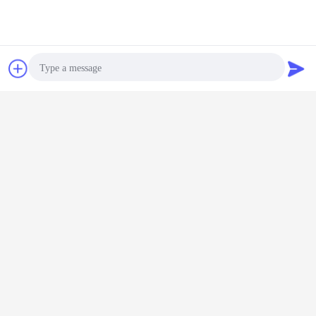
Czat
Poprosić o
wycenę
Photo
Video Call
Audio Call