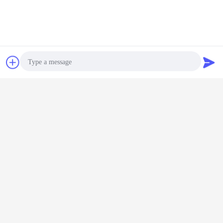
Czat
Poprosić o
wycenę
Photo
Video Call
Audio Call