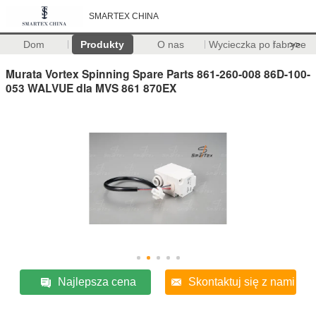
SMARTEX CHINA
Dom
Produkty
O nas
Wycieczka po fabryce
>>
Murata Vortex Spinning Spare Parts 861-260-008 86D-100-
053 WALVUE dla MVS 861 870EX
Najlepsza cena
Skontaktuj się z nami