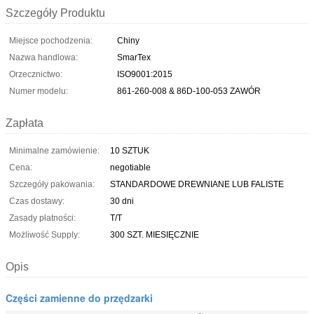
Szczegóły Produktu
Miejsce pochodzenia:
Chiny
Nazwa handlowa:
SmarTex
Orzecznictwo:
ISO9001:2015
Numer modelu:
861-260-008 & 86D-100-053 ZAWÓR
Zapłata
Minimalne zamówienie:
10 SZTUK
Cena:
negotiable
Szczegóły pakowania:
STANDARDOWE DREWNIANE LUB FALISTE
Czas dostawy:
30 dni
Zasady płatności:
T/T
Możliwość Supply:
300 SZT. MIESIĘCZNIE
Opis
Części zamienne do przędzarki