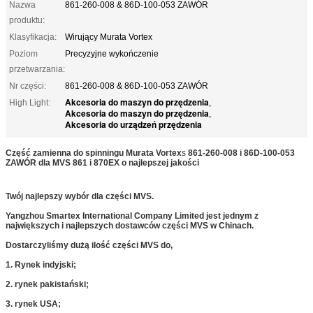
Nazwa
861-260-008 & 86D-100-053 ZAWÓR
produktu:
Klasyfikacja:
Wirujący Murata Vortex
Poziom
Precyzyjne wykończenie
przetwarzania:
Nr części:
861-260-008 & 86D-100-053 ZAWÓR
Akcesoria do maszyn do przędzenia
High Light:
,
Akcesoria do maszyn do przędzenia
,
Akcesoria do urządzeń przędzenia
Część zamienna do spinningu Murata Vortex
s
861-260-008 i 86D-100-053
ZAWÓR dla MVS 861 i 870EX o najlepszej jakości
Twój najlepszy wybór dla części MVS.
Yangzhou Smartex International Company Limited jest jednym z
największych i najlepszych dostawców części MVS w Chinach.
Dostarczyliśmy dużą ilość części MVS do,
1. Rynek indyjski;
2. rynek pakistański;
3. rynek USA;