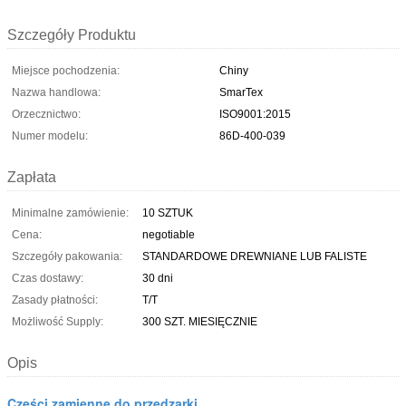
Szczegóły Produktu
Miejsce pochodzenia:
Chiny
Nazwa handlowa:
SmarTex
Orzecznictwo:
ISO9001:2015
Numer modelu:
86D-400-039
Zapłata
Minimalne zamówienie:
10 SZTUK
Cena:
negotiable
Szczegóły pakowania:
STANDARDOWE DREWNIANE LUB FALISTE
Czas dostawy:
30 dni
Zasady płatności:
T/T
Możliwość Supply:
300 SZT. MIESIĘCZNIE
Opis
Części zamienne do przędzarki