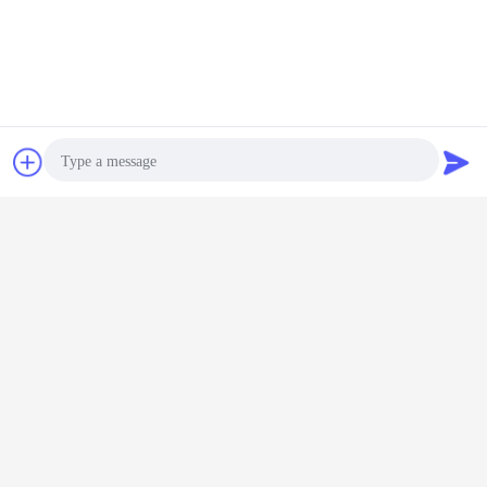
Czat
Poprosić o
wycenę
Photo
Video Call
Audio Call