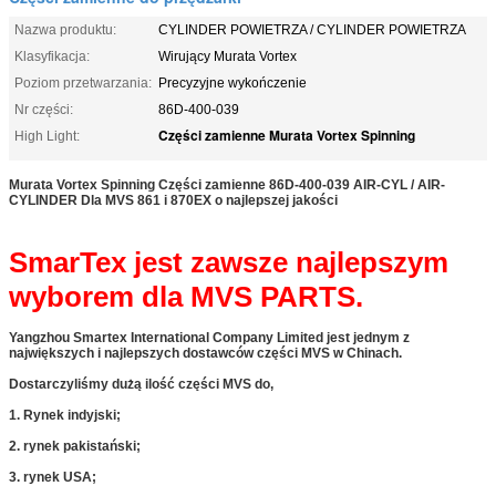
Nazwa produktu:
CYLINDER POWIETRZA / CYLINDER POWIETRZA
Klasyfikacja:
Wirujący Murata Vortex
Poziom przetwarzania:
Precyzyjne wykończenie
Nr części:
86D-400-039
Części zamienne Murata Vortex Spinning
High Light:
Murata Vortex Spinning Części zamienne 86D-400-039​​ AIR-CYL / AIR-
CYLINDER
Dla MVS 861 i 870EX o najlepszej jakości
SmarTex jest zawsze najlepszym
wyborem dla MVS PARTS.
Yangzhou Smartex International Company Limited jest jednym z
największych i najlepszych dostawców części MVS w Chinach.
Dostarczyliśmy dużą ilość części MVS do,
1. Rynek indyjski;
2. rynek pakistański;
3. rynek USA;