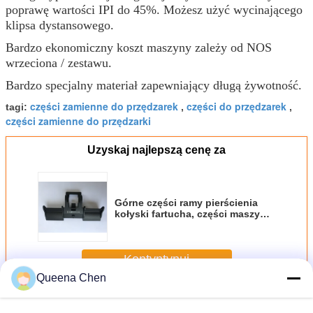
poprawę wartości IPI do 45%. Możesz użyć wycinającego
klipsa dystansowego.
Bardzo ekonomiczny koszt maszyny zależy od NOS
wrzeciona / zestawu.
Bardzo specjalny materiał zapewniający długą żywotność.
części zamienne do przędzarek
części do przędzarek
tagi:
,
,
części zamienne do przędzarki
Uzyskaj najlepszą cenę za
Górne części ramy pierścienia
kołyski fartucha, części maszyny
przędzalniczej do systemów
kreślenia krótkich zszywek
Kontyntynuj
Queena Chen
Kołyska fartuchów z najlepszymi kołowrotkami
Jeszcze