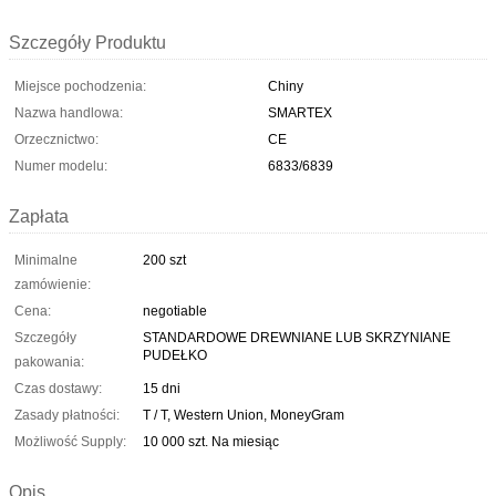
Szczegóły Produktu
Miejsce pochodzenia:
Chiny
Nazwa handlowa:
SMARTEX
Orzecznictwo:
CE
Numer modelu:
6833/6839
Zapłata
Minimalne
200 szt
zamówienie:
Cena:
negotiable
Szczegóły
STANDARDOWE DREWNIANE LUB SKRZYNIANE
PUDEŁKO
pakowania:
Czas dostawy:
15 dni
Zasady płatności:
T / T, Western Union, MoneyGram
Możliwość Supply:
10 000 szt. Na miesiąc
Opis