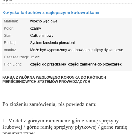
Kołyska fartuchów z najlepszymi kołowrotkami
Materiał:
włókno węglowe
Kolor:
czarny
Stan:
Całkiem nowy
Rodzaj:
System kreślenia pierścieni
montaż:
Może być wyposażony w odpowiednie klipsy dystansowe
Czas realizacji:
15 dni
części do przędzarek
części zamienne do przędzarek
High Light:
,
FARBA Z WŁÓKNA WĘGLOWEGO KORONKA DO KRÓTKICH
PIERŚCIENIOWYCH SYSTEMÓW PROWADZĄCYCH
Po złożeniu zamówienia, pls powiedz nam:
1. Model z górnym ramieniem: górne ramię sprężyny
śrubowej / górne ramię sprężyny płytkowej / górne ramię
pneumatyczne;