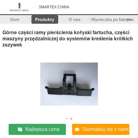
SMARTEX CHINA
Dom
Produkty
O nas
Wycieczka po fabryce
>>
Górne części ramy pierścienia kołyski fartucha, części
maszyny przędzalniczej do systemów kreślenia krótkich
zszywek
Najlepsza cena
Skontaktuj się z nami