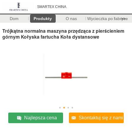
SMARTEX CHINA
Dom
Produkty
O nas
Wycieczka po fabryce
>>
Trójkątna normalna maszyna przędząca z pierścieniem
górnym Kołyska fartucha Koła dystansowe
Najlepsza cena
Skontaktuj się z nami