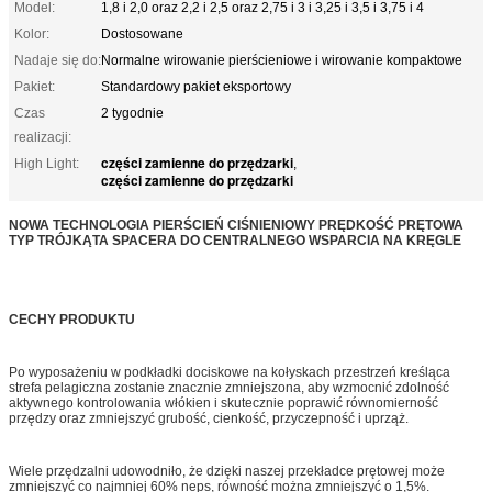
Model:
1,8 i 2,0 oraz 2,2 i 2,5 oraz 2,75 i 3 i 3,25 i 3,5 i 3,75 i 4
Kolor:
Dostosowane
Nadaje się do:
Normalne wirowanie pierścieniowe i wirowanie kompaktowe
Pakiet:
Standardowy pakiet eksportowy
Czas
2 tygodnie
realizacji:
części zamienne do przędzarki
High Light:
,
części zamienne do przędzarki
NOWA TECHNOLOGIA PIERŚCIEŃ CIŚNIENIOWY PRĘDKOŚĆ PRĘTOWA
TYP TRÓJKĄTA SPACERA DO CENTRALNEGO WSPARCIA NA KRĘGLE
CECHY PRODUKTU
Po wyposażeniu w podkładki dociskowe na kołyskach przestrzeń kreśląca
strefa pelagiczna zostanie znacznie zmniejszona, aby wzmocnić zdolność
aktywnego kontrolowania włókien i skutecznie poprawić równomierność
przędzy oraz zmniejszyć grubość, cienkość, przyczepność i uprząż.
Wiele przędzalni udowodniło, że dzięki naszej przekładce prętowej może
zmniejszyć co najmniej 60% neps, równość można zmniejszyć o 1,5%.