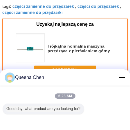
części zamienne do przędzarek
części do przędzarek
tagi:
,
,
części zamienne do przędzarki
Uzyskaj najlepszą cenę za
Trójkątna normalna maszyna
przędząca z pierścieniem górnym
Kołyska fartucha Koła
dystansowe
Kontyntynuj
Queena Chen
Kołyska fartuchów z najlepszymi kołowrotkami
Jeszcze
6:23 AM
Good day, what product are you looking for?
adka z
Przędza prętowa
Wytrzymała
Pierścień
Części z
kna
Przędzarka Górne
przędzarka
Spinning
do przęd
o i stali
fartuchy Kołyska
Kołyska górnego
Ciśnieniowy pręt
pierście